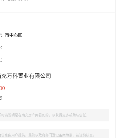
置：
市中心区
址：
盘：
南充万科置业有限公司
00
记
]
时请说明是在南充房产网看到的，以获得更多帮助与信任.
盘信息由用户提供，最终以政府部门登记备案为准，请谨慎核查。