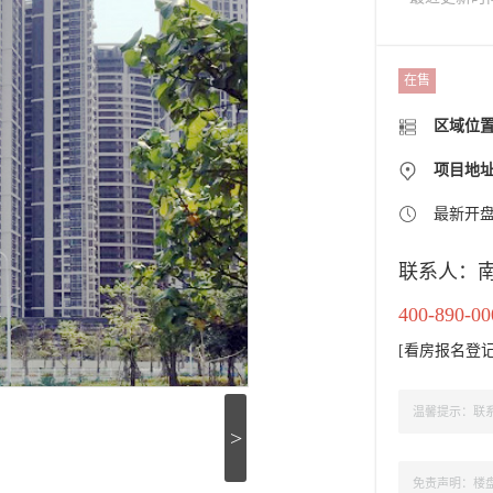
在售
区域位
项目地
最新开
联系人：
400-890-00
[
看房报名登
温馨提示：联系
>
免责声明：楼