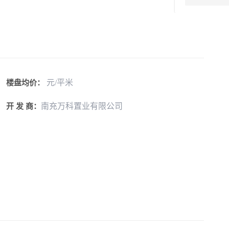
元/平米
楼盘均价：
南充万科置业有限公司
开 发 商：