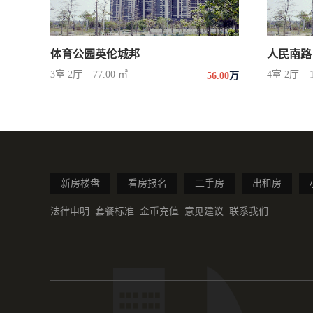
体育公园英伦城邦
人民南路
3室 2厅
77.00 ㎡
4室 2厅
56.00
万
新房楼盘
看房报名
二手房
出租房
法律申明
套餐标准
金币充值
意见建议
联系我们