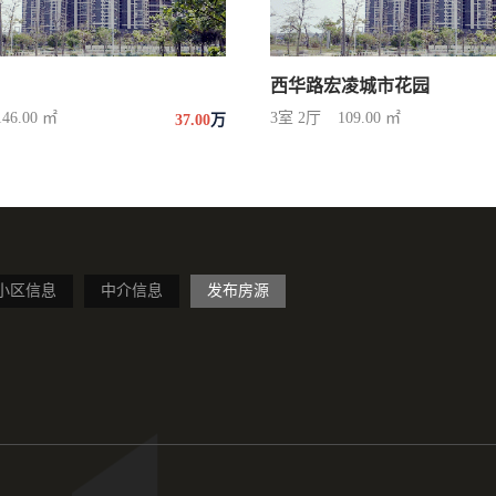
西华路宏凌城市花园
146.00 ㎡
3室 2厅
109.00 ㎡
37.00
万
小区信息
中介信息
发布房源