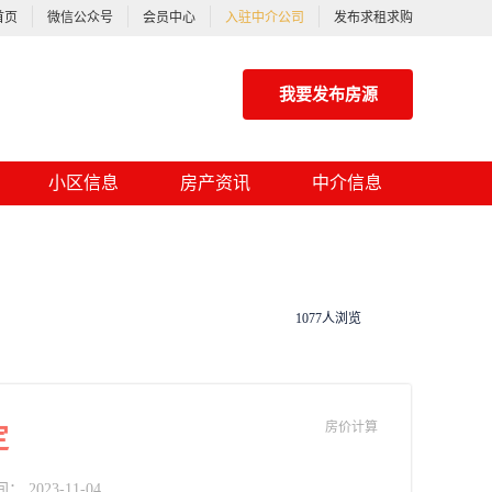
首页
微信公众号
会员中心
入驻中介公司
发布求租求购
我要发布房源
小区信息
房产资讯
中介信息
1077人浏览
房价计算
定
2023-11-04