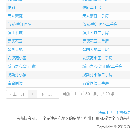
悦府
悦府二手房
天来豪庭
天来豪庭二手房
蓝光·香江国际
蓝光·香江国际二手房
滨江名城
滨江名城二手房
罗德花园
罗德花园二手房
公园大地
公园大地二手房
安汉苑小区
安汉苑小区二手房
城市之心(涪江路)
城市之心(涪江路)二手房
奥斯汀小镇
奥斯汀小镇二手房
泰合尚渡
泰合尚渡二手房
当前
/
条，共 20 条
« 上一页
1
下一页 »
法律申明
|
套餐标
南充快房网是一个专注南充地区的房地产行业信息网,提供全面的南充房
Copyright © 2016-