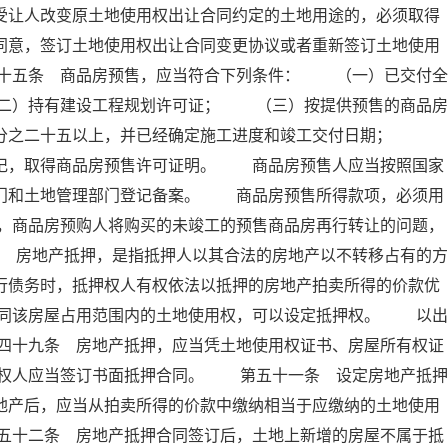
受让人改变原土地使用权出让合同约定的土地用途的，必须取得
同意，签订土地使用权出让合同变更协议或者重新签订土地使用
十五条 商品房预售，应当符合下列条件： （一）已交付全
二）持有建设工程规划许可证； （三）按提供预售的商品房
百分之二十五以上，并已经确定施工进度和竣工交付日期；
登记，取得商品房预售许可证明。 商品房预售人应当按照国家
部门和土地管理部门登记备案。 商品房预售所得款项，必须用
，商品房预购人将购买的未竣工的预售商品房再行转让的问题，
 房地产抵押，是指抵押人以其合法的房地产以不转移占有的方
行债务时，抵押权人有权依法以抵押的房地产拍卖所得的价款优
同该房屋占用范围内的土地使用权，可以设定抵押权。 以出
四十九条 房地产抵押，应当凭土地使用权证书、房屋所有权证
权人应当签订书面抵押合同。 第五十一条 设定房地产抵押
地产后，应当从拍卖所得的价款中缴纳相当于应缴纳的土地使用
五十二条 房地产抵押合同签订后，土地上新增的房屋不属于抵