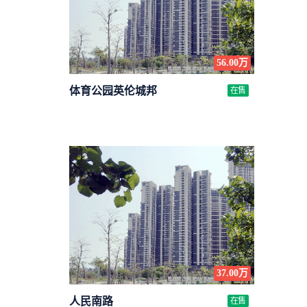
56.00万
体育公园英伦城邦
在售
37.00万
人民南路
在售