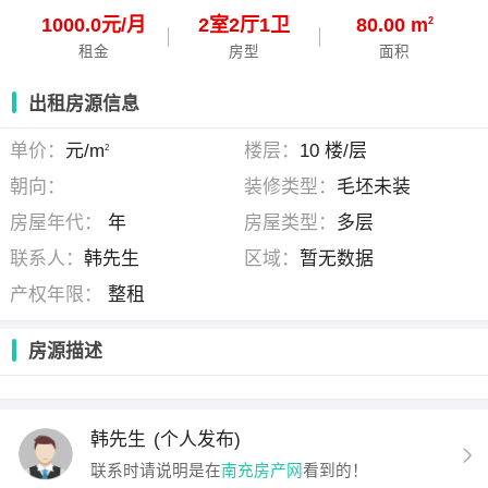
1000.0元/月
2
室
2
厅
1
卫
80.00 m
2
租金
房型
面积
出租房源信息
单价：
元/m
楼层：
10 楼/层
2
朝向：
装修类型：
毛坯未装
房屋年代：
年
房屋类型：
多层
联系人：
韩先生
区域：
暂无数据
产权年限：
整租
房源描述
韩先生
(个人发布)
联系时请说明是在
南充房产网
看到的！