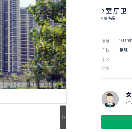
2 室 厅 卫
0 楼/共层
编号
231106
产权
整租
小区
地址
女
(个
>