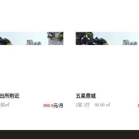
出所附近
五星鼎城
未知㎡
2室 2厅
98.00 ㎡
800.0
元/月