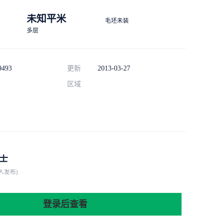
未知平米
毛坯未装
多层
9493
更新
2013-03-27
区域
士
人发布)
登录后查看