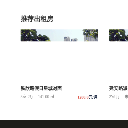
推荐出租房
铁欣路假日星城对面
延安路派
3室 2厅
141.00 ㎡
2室 厅
1200.0
元/月