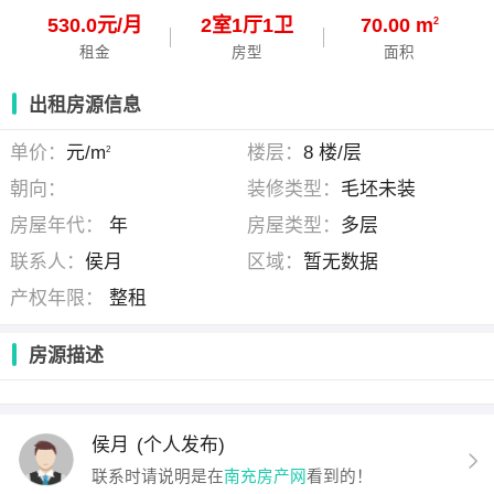
530.0元/月
2
室
1
厅
1
卫
70.00 m
2
租金
房型
面积
出租房源信息
单价：
元/m
楼层：
8 楼/层
2
朝向：
装修类型：
毛坯未装
房屋年代：
年
房屋类型：
多层
联系人：
侯月
区域：
暂无数据
产权年限：
整租
房源描述
侯月
(个人发布)
联系时请说明是在
南充房产网
看到的！