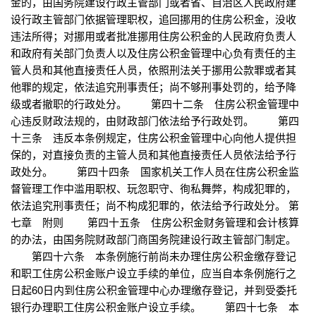
金的，由国务院建设行政主管部门或者省、自治区人民政府建
设行政主管部门依据管理职权，追回挪用的住房公积金，没收
违法所得；对挪用或者批准挪用住房公积金的人民政府负责人
和政府有关部门负责人以及住房公积金管理中心负有责任的主
管人员和其他直接责任人员，依照刑法关于挪用公款罪或者其
他罪的规定，依法追究刑事责任；尚不够刑事处罚的，给予降
级或者撤职的行政处分。 第四十二条 住房公积金管理中
心违反财政法规的，由财政部门依法给予行政处罚。 第四
十三条 违反本条例规定，住房公积金管理中心向他人提供担
保的，对直接负责的主管人员和其他直接责任人员依法给予行
政处分。 第四十四条 国家机关工作人员在住房公积金监
督管理工作中滥用职权、玩忽职守、徇私舞弊，构成犯罪的，
依法追究刑事责任；尚不构成犯罪的，依法给予行政处分。 第
七章 附则 第四十五条 住房公积金财务管理和会计核算
的办法，由国务院财政部门商国务院建设行政主管部门制定。
第四十六条 本条例施行前尚未办理住房公积金缴存登记
和职工住房公积金账户设立手续的单位，应当自本条例施行之
日起60日内到住房公积金管理中心办理缴存登记，并到受委托
银行办理职工住房公积金账户设立手续。 第四十七条 本