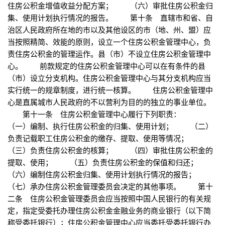
住房公积金增值收益分配方案； （六）审批住房公积金归
集、使用计划执行情况的报告。 第十条 直辖市和省、自
治区人民政府所在地的市以及其他设区的市（地、州、盟）应
当按照精简、效能的原则，设立一个住房公积金管理中心，负
责住房公积金的管理运作。县（市）不设立住房公积金管理中
心。 前款规定的住房公积金管理中心可以在有条件的县
（市）设立分支机构。住房公积金管理中心与其分支机构应当
实行统一的规章制度，进行统一核算。 住房公积金管理中
心是直属城市人民政府的不以营利为目的的独立的事业单位。
第十一条 住房公积金管理中心履行下列职责：
（一）编制、执行住房公积金的归集、使用计划； （二）
负责记载职工住房公积金的缴存、提取、使用等情况；
（三）负责住房公积金的核算； （四）审批住房公积金的
提取、使用； （五）负责住房公积金的保值和归还；
（六）编制住房公积金归集、使用计划执行情况的报告；
（七）承办住房公积金管理委员会决定的其他事项。 第十
二条 住房公积金管理委员会应当按照中国人民银行的有关规
定，指定受委托办理住房公积金金融业务的商业银行（以下简
称受委托银行）；住房公积金管理中心应当委托受委托银行办