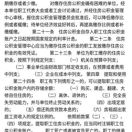
期缴存或者少缴。 对缴存住房公积金确有困难的单位，经
本单位职工代表大会或者工会讨论通过，并经住房公积金管理
中心审核，报住房公积金管理委员会批准后，可以降低缴存比
例或者缓缴；待单位经济效益好转后，再提高缴存比例或者补
缴缓缴。 第二十一条 住房公积金自存入职工住房公积金
账户之日起按照国家规定的利率计息。 第二十二条 住房
公积金管理中心应当为缴存住房公积金的职工发放缴存住房公
积金的有效凭证。 第二十三条 单位为职工缴存的住房公
积金，按照下列规定列支： （一）机关在预算中列支；
（二）事业单位由财政部门核定收支后，在预算或者费用
中列支； （三）企业在成本中列支。 第四章 提取和使用
第二十四条 职工有下列情形之一的，可以提取职工住房
公积金账户内的存储余额： （一）购买、建造、翻建、大
修自住住房的； （二）离休、退休的； （三）完全丧
失劳动能力，并与单位终止劳动关系的； （四）出境定居
的； （五）偿还购房贷款本息的； （六）房租超出家
庭工资收入的规定比例的。 依照前款第（二）、（三）、
（四）项规定，提取职工住房公积金的，应当同时注销职工住
房公积金账户。 职工死亡或者被宣告死亡的，职工的继承