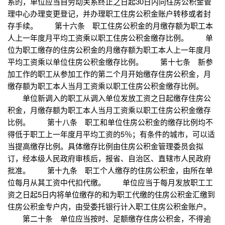
系的，单位应当自劳动关系终止之日起30日内向住房公积金管
理中心办理变更登记，并办理职工住房公积金账户转移或者封
存手续。 第十六条 职工住房公积金的月缴存额为职工本
人上一年度月平均工资乘以职工住房公积金缴存比例。 单
位为职工缴存的住房公积金的月缴存额为职工本人上一年度月
平均工资乘以单位住房公积金缴存比例。 第十七条 新参
加工作的职工从参加工作的第二个月开始缴存住房公积金，月
缴存额为职工本人当月工资乘以职工住房公积金缴存比例。
单位新调入的职工从调入单位发放工资之日起缴存住房公
积金，月缴存额为职工本人当月工资乘以职工住房公积金缴存
比例。 第十八条 职工和单位住房公积金的缴存比例均不
得低于职工上一年度月平均工资的5％；有条件的城市，可以适
当提高缴存比例。具体缴存比例由住房公积金管理委员会拟
订，经本级人民政府审核后，报省、自治区、直辖市人民政府
批准。 第十九条 职工个人缴存的住房公积金，由所在单
位每月从其工资中代扣代缴。 单位应当于每月发放职工工
资之日起5日内将单位缴存的和为职工代缴的住房公积金汇缴到
住房公积金专户内，由受委托银行计入职工住房公积金账户。
第二十条 单位应当按时、足额缴存住房公积金，不得逾