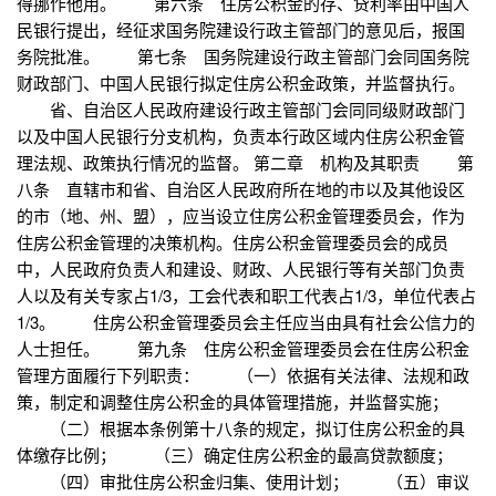
得挪作他用。 第六条 住房公积金的存、贷利率由中国人
民银行提出，经征求国务院建设行政主管部门的意见后，报国
务院批准。 第七条 国务院建设行政主管部门会同国务院
财政部门、中国人民银行拟定住房公积金政策，并监督执行。
省、自治区人民政府建设行政主管部门会同同级财政部门
以及中国人民银行分支机构，负责本行政区域内住房公积金管
理法规、政策执行情况的监督。 第二章 机构及其职责 第
八条 直辖市和省、自治区人民政府所在地的市以及其他设区
的市（地、州、盟），应当设立住房公积金管理委员会，作为
住房公积金管理的决策机构。住房公积金管理委员会的成员
中，人民政府负责人和建设、财政、人民银行等有关部门负责
人以及有关专家占1/3，工会代表和职工代表占1/3，单位代表占
1/3。 住房公积金管理委员会主任应当由具有社会公信力的
人士担任。 第九条 住房公积金管理委员会在住房公积金
管理方面履行下列职责： （一）依据有关法律、法规和政
策，制定和调整住房公积金的具体管理措施，并监督实施；
（二）根据本条例第十八条的规定，拟订住房公积金的具
体缴存比例； （三）确定住房公积金的最高贷款额度；
（四）审批住房公积金归集、使用计划； （五）审议