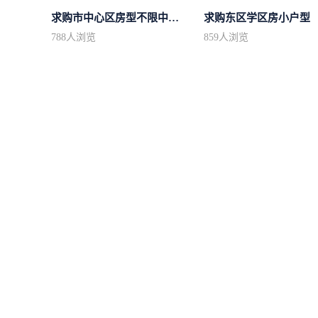
求购市中心区房型不限中档装修
求购东区学区房小户型
788
人浏览
859
人浏览