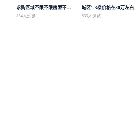
求购区域不限不限房型不限两室一厅简...
城区1-3楼价格在80万左右
864
人浏览
833
人浏览