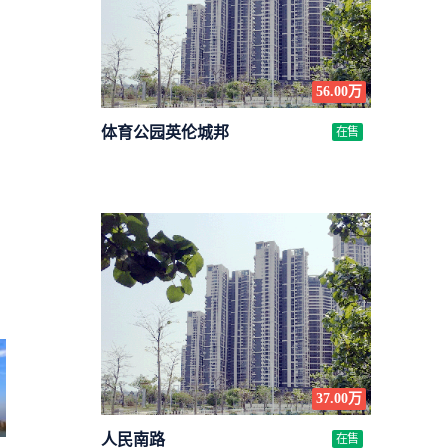
56.00万
体育公园英伦城邦
在售
37.00万
人民南路
在售