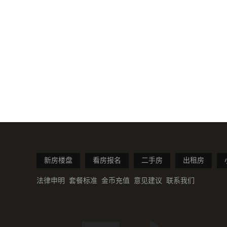
新房楼盘
看房报名
二手房
出租房
法律申明
套餐标准
金币充值
意见建议
联系我们